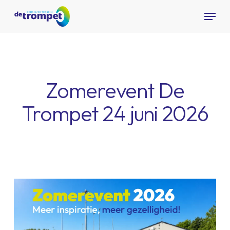
Skip
Menu
to
Close
main
Menu
content
Zomerevent De
Trompet 24 juni 2026