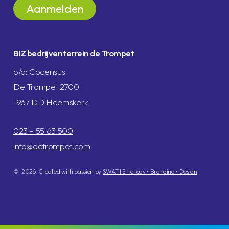
BIZ bedrijventerrein de Trompet
p/a: Cocensus
De Trompet 2700
1967 DD Heemskerk
023 – 55 63 500
info@detrompet.com
©
2026
. Created with passion by
SWAT | Strategy • Branding • Design