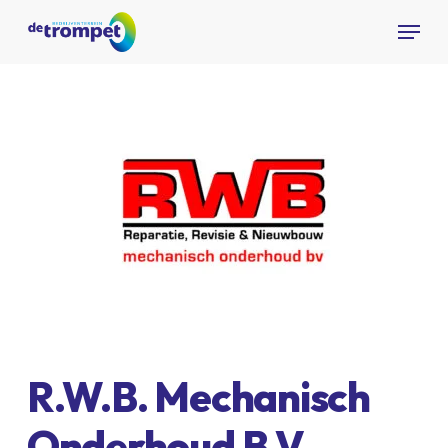
Skip
Menu
to
Close
main
Menu
content
R.W.B.
Mechanisch
Onderhoud
B.V.