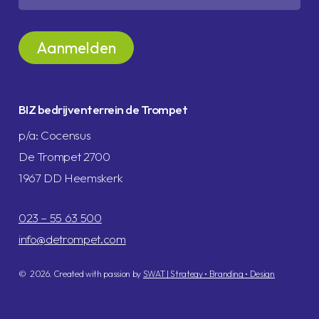
BIZ bedrijventerrein de Trompet
p/a: Cocensus
De Trompet 2700
1967 DD Heemskerk
023 – 55 63 500
info@detrompet.com
©
2026
. Created with passion by
SWAT | Strategy • Branding • Design